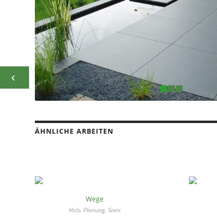
Wege
1
ÄHNLICHE ARBEITEN
Wege
,
,
Holz
Planung
Stein