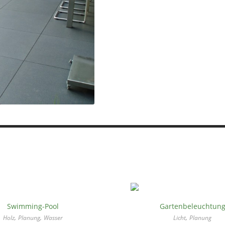
2
3
Swimming-Pool
Gartenbeleuchtun
,
,
,
Holz
Planung
Wasser
Licht
Planung